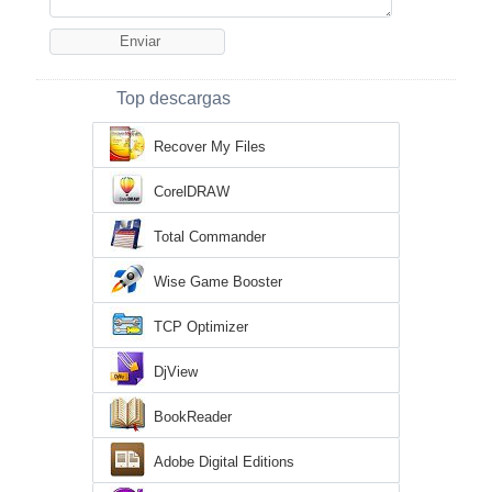
Top descargas
Recover My Files
CorelDRAW
Total Commander
Wise Game Booster
TCP Optimizer
DjView
BookReader
Adobe Digital Editions