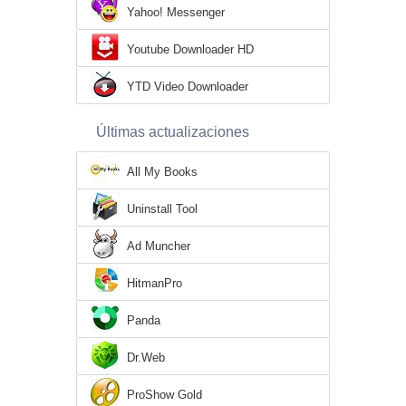
Yahoo! Messenger
Youtube Downloader HD
YTD Video Downloader
Últimas actualizaciones
All My Books
Uninstall Tool
Ad Muncher
HitmanPro
Panda
Dr.Web
ProShow Gold