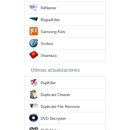
ReNamer
RogueKiller
Samsung Kies
Scribus
Shareaza
Últimas actualizaciones
DupKiller
Duplicate Cleaner
Duplicate File Remover
DVD Decrypter