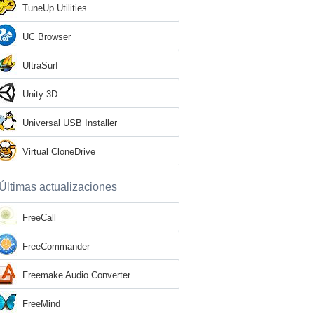
TuneUp Utilities
UC Browser
UltraSurf
Unity 3D
Universal USB Installer
Virtual CloneDrive
Últimas actualizaciones
FreeCall
FreeCommander
Freemake Audio Converter
FreeMind