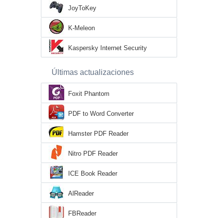
JoyToKey
K-Meleon
Kaspersky Internet Security
Últimas actualizaciones
Foxit Phantom
PDF to Word Converter
Hamster PDF Reader
Nitro PDF Reader
ICE Book Reader
AlReader
FBReader