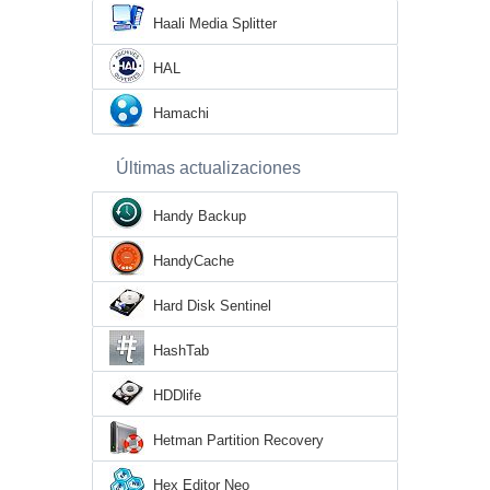
Haali Media Splitter
HAL
Hamachi
Últimas actualizaciones
Handy Backup
HandyCache
Hard Disk Sentinel
HashTab
HDDlife
Hetman Partition Recovery
Hex Editor Neo