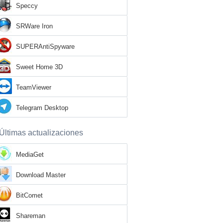
Speccy
SRWare Iron
SUPERAntiSpyware
Sweet Home 3D
TeamViewer
Telegram Desktop
Últimas actualizaciones
MediaGet
Download Master
BitComet
Shareman