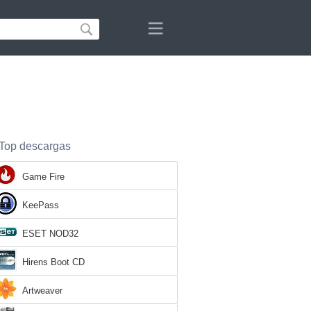
Top descargas
Game Fire
KeePass
ESET NOD32
Hirens Boot CD
Artweaver