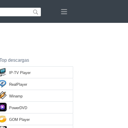
Top descargas
IP-TV Player
RealPlayer
Winamp
PowerDVD
GOM Player