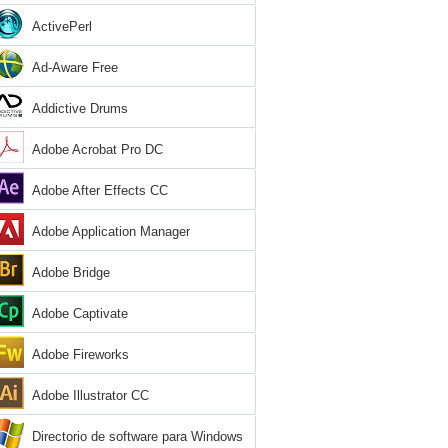
ActivePerl
Ad-Aware Free
Addictive Drums
Adobe Acrobat Pro DC
Adobe After Effects CC
Adobe Application Manager
Adobe Bridge
Adobe Captivate
Adobe Fireworks
Adobe Illustrator CC
Directorio de software para Windows