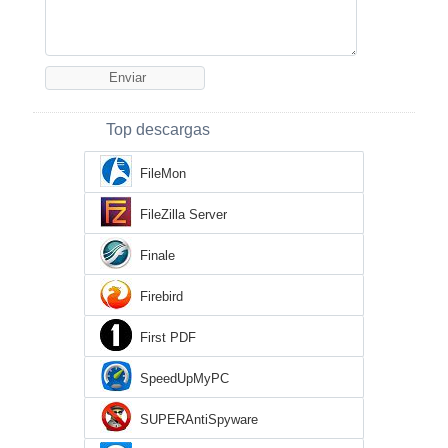
Top descargas
FileMon
FileZilla Server
Finale
Firebird
First PDF
SpeedUpMyPC
SUPERAntiSpyware