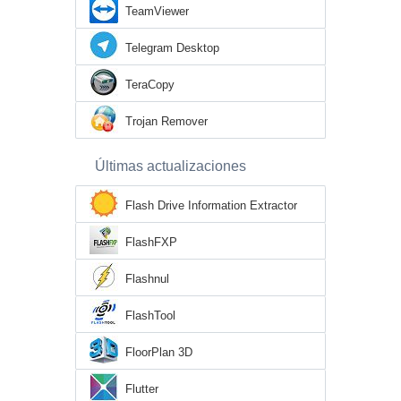
TeamViewer
Telegram Desktop
TeraCopy
Trojan Remover
Últimas actualizaciones
Flash Drive Information Extractor
FlashFXP
Flashnul
FlashTool
FloorPlan 3D
Flutter