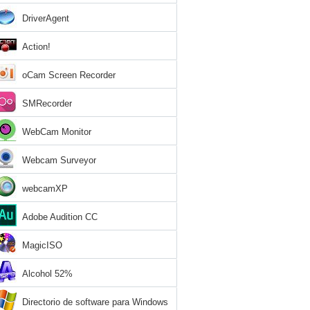
DriverAgent
Action!
oCam Screen Recorder
SMRecorder
WebCam Monitor
Webcam Surveyor
webcamXP
Adobe Audition CC
MagicISO
Alcohol 52%
Directorio de software para Windows