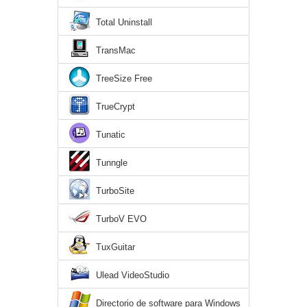
Total Uninstall
TransMac
TreeSize Free
TrueCrypt
Tunatic
Tunngle
TurboSite
TurboV EVO
TuxGuitar
Ulead VideoStudio
Directorio de software para Windows