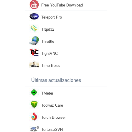
Free YouTube Download
Teleport Pro
Tftpd32
Throttle
TightVNC
Time Boss
Últimas actualizaciones
TMeter
Toolwiz Care
Torch Browser
TortoiseSVN