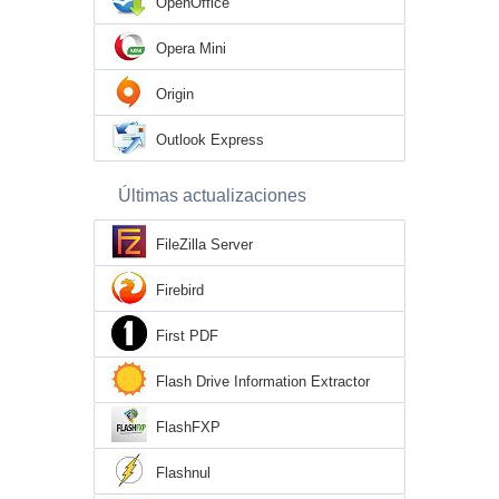
OpenOffice
Opera Mini
Origin
Outlook Express
Últimas actualizaciones
FileZilla Server
Firebird
First PDF
Flash Drive Information Extractor
FlashFXP
Flashnul