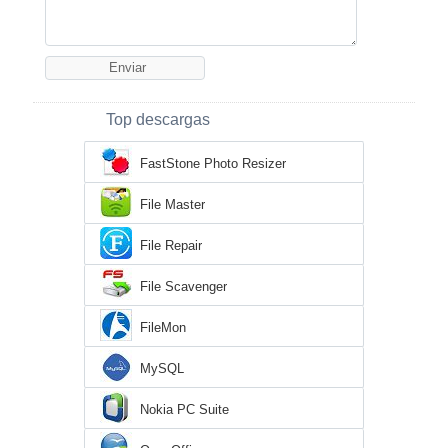
Top descargas
FastStone Photo Resizer
File Master
File Repair
File Scavenger
FileMon
MySQL
Nokia PC Suite