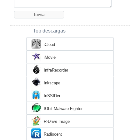
Top descargas
iCloud
iMovie
InfraRecorder
Inkscape
InSSIDer
IObit Malware Fighter
R-Drive Image
Radiocent